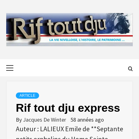
Skip
to
content
Primary
Menu
ARTICLE
Rif tout dju express
By
Jacques De Winter
58 années ago
Auteur : LALIEUX Emile de **Septante
petits orphelins du Home Sainte-