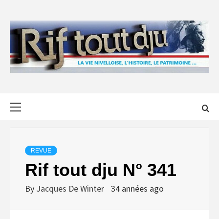
Skip
to
content
Primary
Menu
REVUE
Rif tout dju N° 341
By
Jacques De Winter
34 années ago