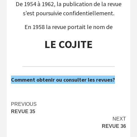
De 1954 à 1962, la publication de la revue
s’est poursuivie confidentiellement.
En 1958 la revue portait le nom de
LE COJITE
Comment obtenir ou consulter les revues?
Post
PREVIOUS
REVUE 35
navigation
NEXT
REVUE 36