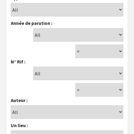
Année de parution :
N° Rif :
Auteur :
Un lieu :