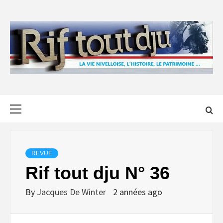
Skip
to
content
Primary
Menu
REVUE
Rif tout dju N° 36
By
Jacques De Winter
2 années ago