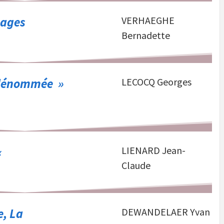
mages
VERHAEGHE
Bernadette
e dénommée »
LECOCQ Georges
«
LIENARD Jean-
Claude
e, La
DEWANDELAER Yvan