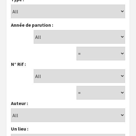
Année de parution :
N° Rif :
Auteur :
Un lieu :