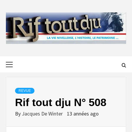
Skip
to
content
Primary
Menu
REVUE
Rif tout dju N° 508
By
Jacques De Winter
13 années ago