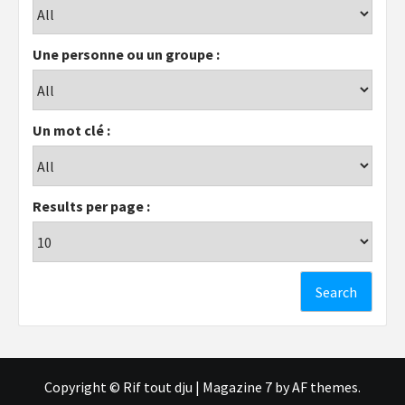
Une personne ou un groupe :
Un mot clé :
Results per page :
Copyright © Rif tout dju
|
Magazine 7
by AF themes.