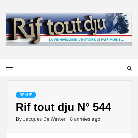
Skip
to
content
Primary
Menu
REVUE
Rif tout dju N° 544
By
Jacques De Winter
8 années ago