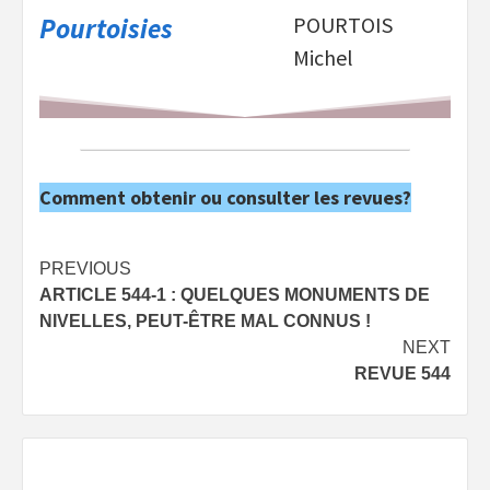
Pourtoisies
POURTOIS
Michel
Comment obtenir ou consulter les revues?
Post
PREVIOUS
ARTICLE 544-1 : QUELQUES MONUMENTS DE
navigation
NIVELLES, PEUT-ÊTRE MAL CONNUS !
NEXT
REVUE 544