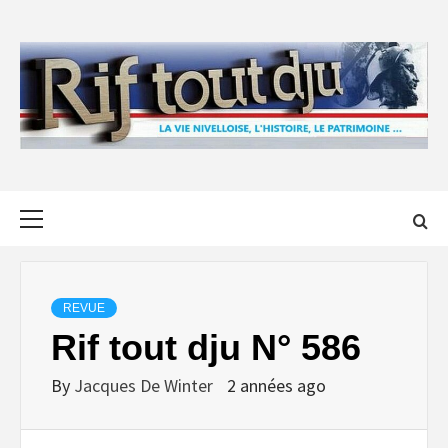
Skip
to
content
Primary
Menu
REVUE
Rif tout dju N° 586
By
Jacques De Winter
2 années ago