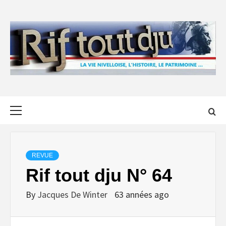
Skip
to
content
Primary
Menu
REVUE
Rif tout dju N° 64
By
Jacques De Winter
63 années ago