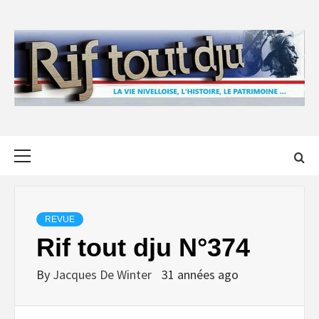
Skip
to
content
Primary
Menu
REVUE
Rif tout dju N°374
By
Jacques De Winter
31 années ago