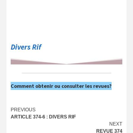
Divers Rif
Comment obtenir ou consulter les revues?
Post
PREVIOUS
ARTICLE 374-6 : DIVERS RIF
navigation
NEXT
REVUE 374