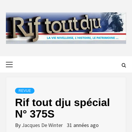
Skip
to
content
Primary
Menu
REVUE
Rif tout dju spécial
N° 375S
By
Jacques De Winter
31 années ago