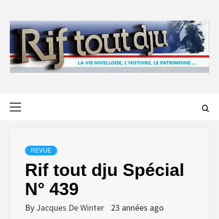
Skip
to
content
Primary
Menu
REVUE
Rif tout dju Spécial
N° 439
By
Jacques De Winter
23 années ago