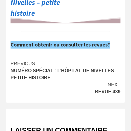
Nivelles – petite
histoire
Comment obtenir ou consulter les revues?
Post
PREVIOUS
NUMÉRO SPÉCIAL : L’HÔPITAL DE NIVELLES –
navigation
PETITE HISTOIRE
NEXT
REVUE 439
LAISSER UN COMMENTAIRE