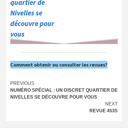
quartier de
Nivelles se
découvre pour
vous
Comment obtenir ou consulter les revues?
Post
PREVIOUS
NUMÉRO SPÉCIAL : UN DISCRET QUARTIER DE
navigation
NIVELLES SE DÉCOUVRE POUR VOUS
NEXT
REVUE 453S