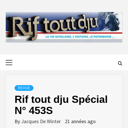
Skip
to
content
Primary
Menu
REVUE
Rif tout dju Spécial
N° 453S
By
Jacques De Winter
21 années ago