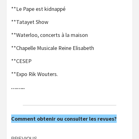
**Le Pape est kidnappé
**Tatayet Show
**Waterloo, concerts à la maison
**Chapelle Musicale Reine Elisabeth
**CESEP
**Expo Rik Wouters.
……..
Comment obtenir ou consulter les revues?
PREVIOUS