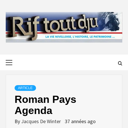
Skip
to
content
Primary
Menu
ARTICLE
Roman Pays
Agenda
By
Jacques De Winter
37 années ago