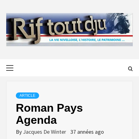
Skip
to
content
Primary
Menu
ARTICLE
Roman Pays
Agenda
By
Jacques De Winter
37 années ago