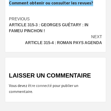
Comment obtenir ou consulter les revues?
Post
PREVIOUS
ARTICLE 315-3 : GEORGES GUÉTARY : IN
navigation
FAMEU PINCHON !
NEXT
ARTICLE 315-4 : ROMAN PAYS AGENDA
LAISSER UN COMMENTAIRE
Vous devez
être connecté
pour publier un
commentaire.