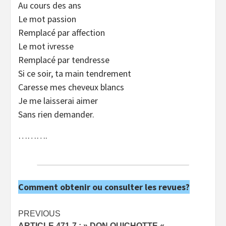
Au cours des ans
Le mot passion
Remplacé par affection
Le mot ivresse
Remplacé par tendresse
Si ce soir, ta main tendrement
Caresse mes cheveux blancs
Je me laisserai aimer
Sans rien demander.
……….
Comment obtenir ou consulter les revues?
Post
PREVIOUS
ARTICLE 471-7 : » DON QUICHOTTE «