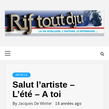
Skip
to
content
Primary
Menu
ARTICLE
Salut l’artiste –
L’été – A toi
By
Jacques De Winter
18 années ago