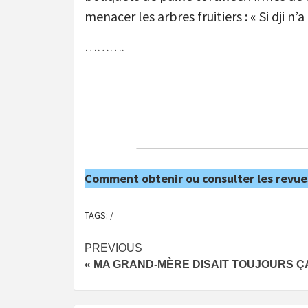
menacer les arbres fruitiers : « Si dji n’
……….
Comment obtenir ou consulter les revue
TAGS:
/
Post
PREVIOUS
« MA GRAND-MÈRE DISAIT TOUJOURS ÇA
navigation