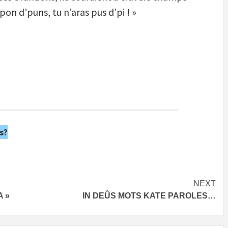
a pon d’puns, tu n’aras pus d’pi ! »
s?
NEXT
 »
IN DEÛS MOTS KATE PAROLES…