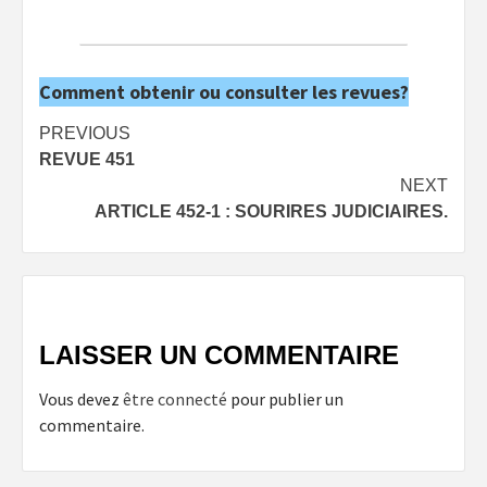
Comment obtenir ou consulter les revues?
Post
PREVIOUS
REVUE 451
navigation
NEXT
ARTICLE 452-1 : SOURIRES JUDICIAIRES.
LAISSER UN COMMENTAIRE
Vous devez
être connecté
pour publier un
commentaire.