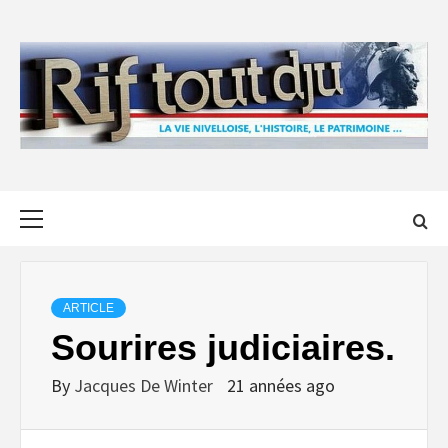
Skip
to
content
Primary
Menu
ARTICLE
Sourires judiciaires.
By
Jacques De Winter
21 années ago