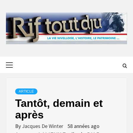
Skip
to
content
Primary
Menu
ARTICLE
Tantôt, demain et
après
By
Jacques De Winter
58 années ago