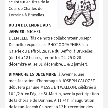
sculpteur en titre de la
Cour de Charles de
Lorraine à Bruxelles.
DU 14 DECEMBRE AU 9
JANVIER
, MICHEL
DELMELLE (fils de notre collaborateur Joseph
Delmelle) expose ses PHOTOGRAPHIES à la
Galerie du Beffroi, 2a, rue du Beffroi à Bruxelles
(de 14 à 18 heures, fermé les 24, 25 & 26
décembre et les 31 décembre, 1 & 2 janvier).
DIMANCHE 15 DECEMBRE
, à Awenne, une
manifestation d’hommage à JOSEPH CALOZET
débutera par une MESSE EN WALLON, célébrée à
10 1/2 h. en l’église St-Martin, avec la participation
de la chorale de Dorinne. A 11 /4 h. inauguration
de la rue Joseph Calozet ; à 12 h. réception des