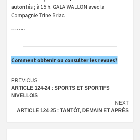
autorités ; à 15 h. GALA WALLON avec la
Compagnie Trine Briac.
……..
Comment obtenir ou consulter les revues?
Post
PREVIOUS
ARTICLE 124-24 : SPORTS ET SPORTIFS
navigation
NIVELLOIS
NEXT
ARTICLE 124-25 : TANTÔT, DEMAIN ET APRÈS