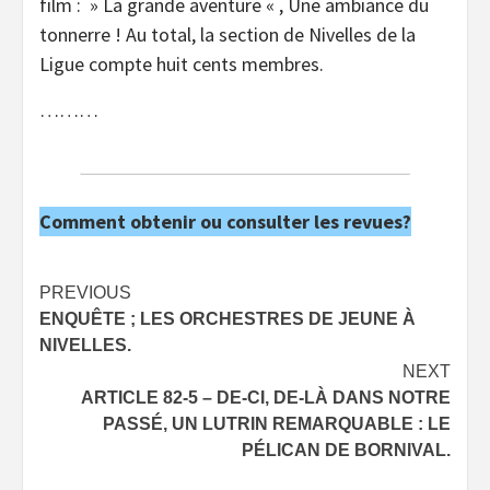
film : » La grande aventure « , Une ambiance du
tonnerre ! Au total, la section de Nivelles de la
Ligue compte huit cents membres.
………
Comment obtenir ou consulter les revues?
Post
PREVIOUS
ENQUÊTE ; LES ORCHESTRES DE JEUNE À
navigation
NIVELLES.
NEXT
ARTICLE 82-5 – DE-CI, DE-LÀ DANS NOTRE
PASSÉ, UN LUTRIN REMARQUABLE : LE
PÉLICAN DE BORNIVAL.