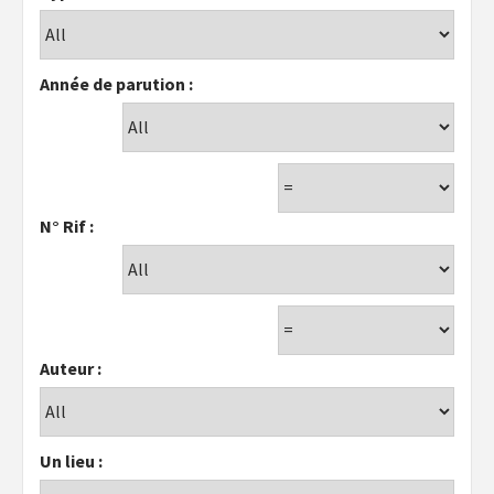
Année de parution :
N° Rif :
Auteur :
Un lieu :