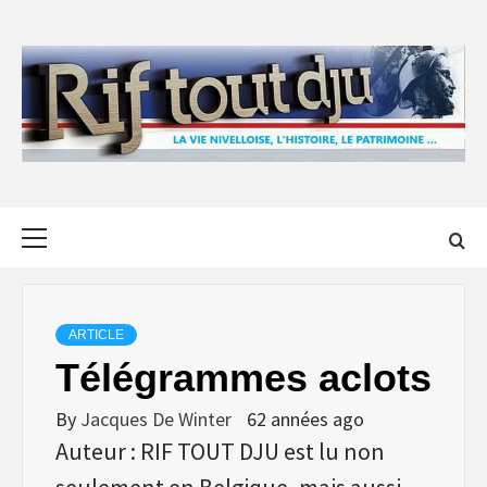
Skip
to
content
Primary
Menu
ARTICLE
Télégrammes aclots
By
Jacques De Winter
62 années ago
Auteur : RIF TOUT DJU est lu non
seulement en Belgique, mais aussi