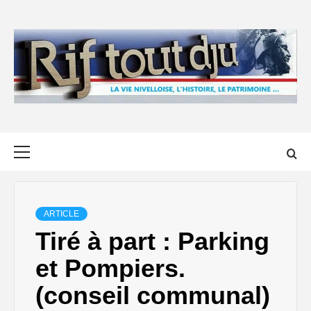
Skip
to
content
Primary
Menu
ARTICLE
Tiré à part : Parking
et Pompiers.
(conseil communal)