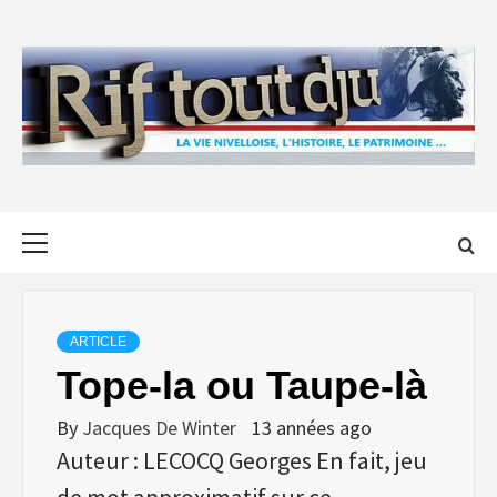
Skip
to
content
Primary
Menu
ARTICLE
Tope-la ou Taupe-là
By
Jacques De Winter
13 années ago
Auteur : LECOCQ Georges En fait, jeu
de mot approximatif sur ce