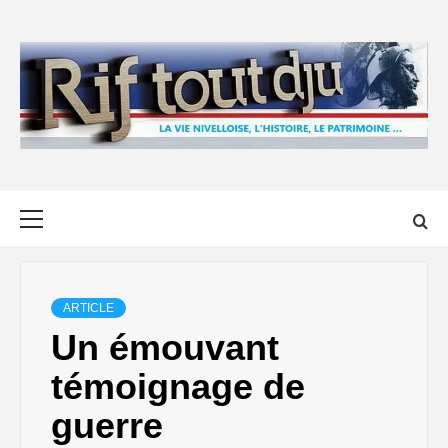
Skip
to
content
Primary
Menu
ARTICLE
Un émouvant
témoignage de
guerre