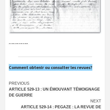
…………..
Comment obtenir ou consulter les revues?
Post
PREVIOUS
ARTICLE 529-13 : UN ÉMOUVANT TÉMOIGNAGE
navigation
DE GUERRE
NEXT
ARTICLE 529-14 : PEGAZE : LA REVUE DE