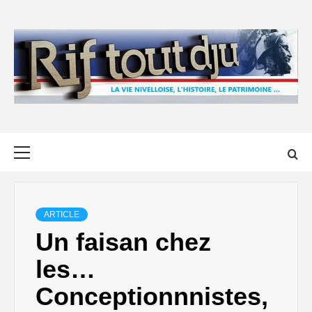
Skip
to
content
Primary
Menu
ARTICLE
Un faisan chez
les…
Conceptionnnistes,