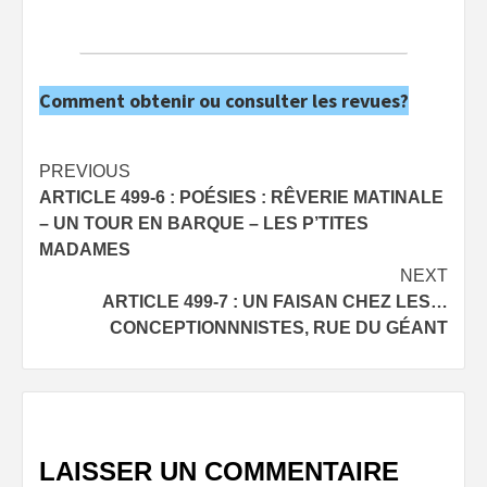
Comment obtenir ou consulter les revues?
Post
PREVIOUS
ARTICLE 499-6 : POÉSIES : RÊVERIE MATINALE
navigation
– UN TOUR EN BARQUE – LES P’TITES
MADAMES
NEXT
ARTICLE 499-7 : UN FAISAN CHEZ LES…
CONCEPTIONNNISTES, RUE DU GÉANT
LAISSER UN COMMENTAIRE