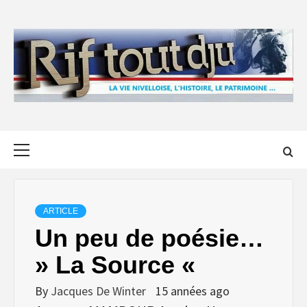
Skip
to
content
Primary
Menu
ARTICLE
Un peu de poésie…
» La Source «
By
Jacques De Winter
15 années ago