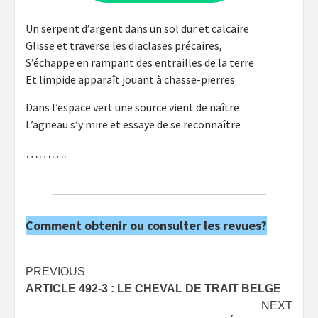
Un serpent d’argent dans un sol dur et calcaire
Glisse et traverse les diaclases précaires,
S’échappe en rampant des entrailles de la terre
Et limpide apparaît jouant à chasse-pierres
Dans l’espace vert une source vient de naître
L’agneau s’y mire et essaye de se reconnaître
……….
Comment obtenir ou consulter les revues?
Post
PREVIOUS
ARTICLE 492-3 : LE CHEVAL DE TRAIT BELGE
navigation
NEXT