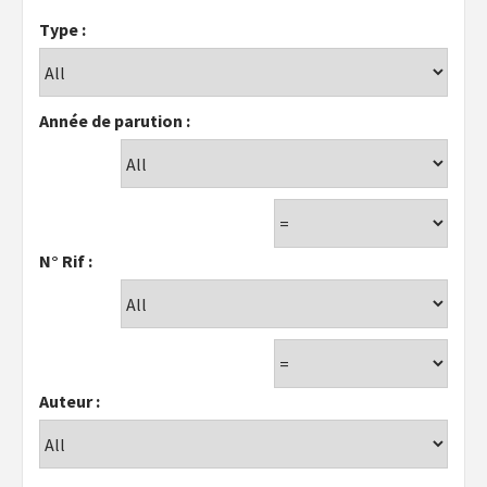
Type :
Année de parution :
N° Rif :
Auteur :