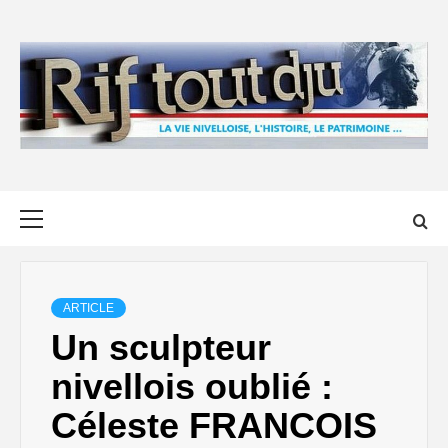
Skip
to
content
Primary
Menu
ARTICLE
Un sculpteur
nivellois oublié :
Céleste FRANCOIS