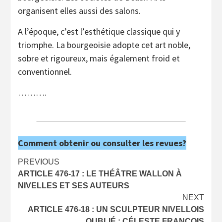
organisent elles aussi des salons.
A l’époque, c’est l’esthétique classique qui y
triomphe. La bourgeoisie adopte cet art noble,
sobre et rigoureux, mais également froid et
conventionnel.
……….
Comment obtenir ou consulter les revues?
Post
PREVIOUS
ARTICLE 476-17 : LE THÉÂTRE WALLON À
navigation
NIVELLES ET SES AUTEURS
NEXT
ARTICLE 476-18 : UN SCULPTEUR NIVELLOIS
OUBLIÉ : CÉLESTE FRANCOIS