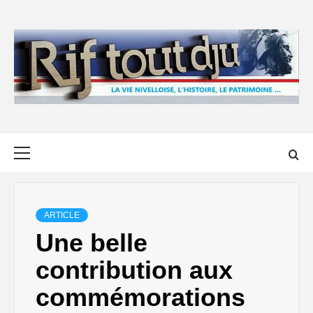
Skip
to
content
Primary
Menu
ARTICLE
Une belle
contribution aux
commémorations