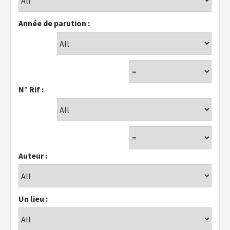
Année de parution :
N° Rif :
Auteur :
Un lieu :