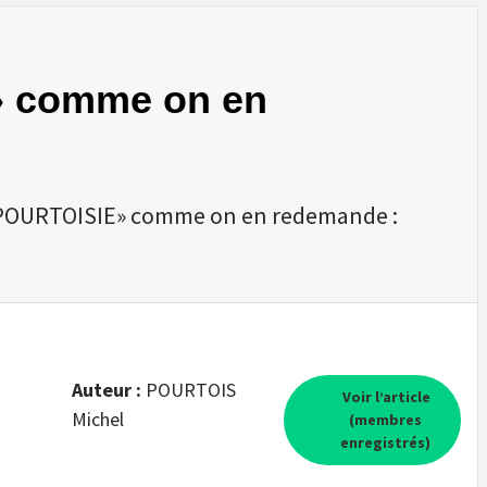
 » comme on en
 POURTOISIE» comme on en redemande :
Auteur :
POURTOIS
Voir l’article
Michel
(membres
enregistrés)