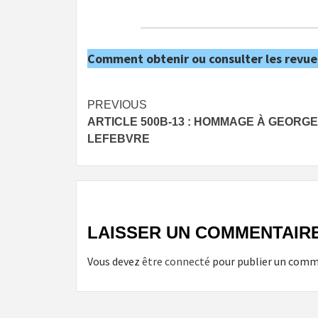
Comment obtenir ou consulter les revue
Post
PREVIOUS
ARTICLE 500B-13 : HOMMAGE À GEORG
navigation
LEFEBVRE
LAISSER UN COMMENTAIR
Vous devez
être connecté
pour publier un comm