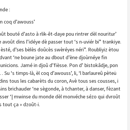
de :
’in coq d’awouss’
t bouté d’asto à rlik-êt-daye pou rintrer dèl nouritur’
le avoût dins l’idéye dè passer tout ‘s n-uviér bi” trankiye.
’ èsté, d’ses bèlès doûcès swèréyes néri”. Roubliyiz ètou
és dvant ‘ne boune jate au dbout d’ène djoùrnéye fin
nicions. Jamé in djoû d’fièsse. Pon d’ bistokâdje, pon
Su ‘s timps-là, èl coq d’awouss’, li, ‘l barlaureû pèteü
dins tous les cabarèts du coron, Avè tous ses cousses, i
sins brichauder ‘ne sègonde, à tchanter, à danser, fèzant
ècasser ‘| mwinse du monde dèl monvéche sézo qui dvroût
s tout ça » dzoût-i.