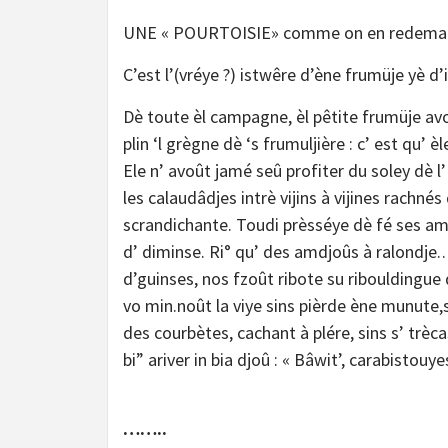
UNE « POURTOISIE» comme on en redeman
C’est l’(vréye ?) istwêre d’ène frumüje yè d
Dè toute èl campagne, èl pêtite frumüje avoû
plin ‘l grègne dè ‘s frumuljière : c’ est qu’ è
Ele n’ avoût jamé seû profiter du soley dè l
les calaudâdjes intrè vijins à vijines rachn
scrandichante. Toudi prèsséye dè fé ses amu
d’ diminse. Ri° qu’ des amdjoûs à ralondje.… 
d’guinses, nos fzoût ribote su ribouldingue 
vo min.noût la viye sins pièrde ène munute,
des courbètes, cachant à plére, sins s’ tr
bi” ariver in bia djoû : « Bâwit’, carabistouye
……..