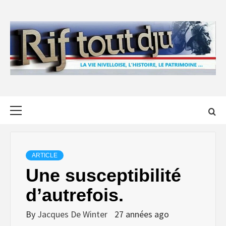
Skip
to
content
Primary
Menu
ARTICLE
Une susceptibilité
d’autrefois.
By
Jacques De Winter
27 années ago