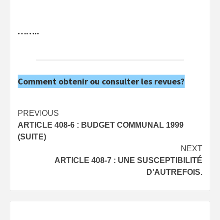
……..
Comment obtenir ou consulter les revues?
Post
PREVIOUS
ARTICLE 408-6 : BUDGET COMMUNAL 1999
navigation
(SUITE)
NEXT
ARTICLE 408-7 : UNE SUSCEPTIBILITÉ
D’AUTREFOIS.