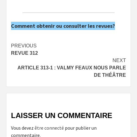
Comment obtenir ou consulter les revues?
Post
PREVIOUS
REVUE 312
navigation
NEXT
ARTICLE 313-1 : VALMY FEAUX NOUS PARLE
DE THÉÂTRE
LAISSER UN COMMENTAIRE
Vous devez
être connecté
pour publier un
commentaire.