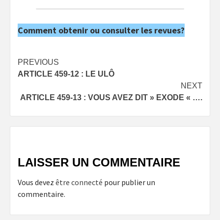
Comment obtenir ou consulter les revues?
Post
PREVIOUS
ARTICLE 459-12 : LE ULÔ
navigation
NEXT
ARTICLE 459-13 : VOUS AVEZ DIT » EXODE « ….
LAISSER UN COMMENTAIRE
Vous devez
être connecté
pour publier un
commentaire.