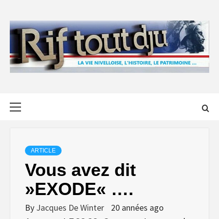
Skip
to
content
Primary
Menu
ARTICLE
Vous avez dit
»EXODE« ….
By
Jacques De Winter
20 années ago