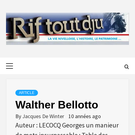
Skip
to
content
Primary
Menu
ARTICLE
Walther Bellotto
By
Jacques De Winter
10 années ago
Auteur : LECOCQ Georges un manieur
de mots insurpassable : Table des