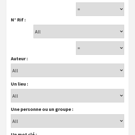
N° Rif :
Auteur :
Un lieu :
Une personne ou un groupe :
Un mot clé :