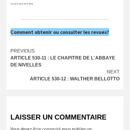
…………..
Comment obtenir ou consulter les revues?
Post
PREVIOUS
ARTICLE 530-11 : LE CHAPITRE DE L’ ABBAYE
navigation
DE NIVELLES
NEXT
ARTICLE 530-12 : WALTHER BELLOTTO
LAISSER UN COMMENTAIRE
Vous devez
être connecté
pour publier un