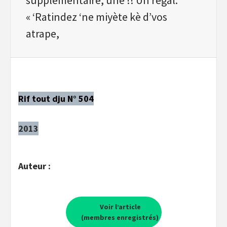
« ‘Ratindez ‘ne miyète kè d’vos
atrape,
Rif tout dju N° 504
2013
Auteur :
Voir l’article
(membres enregistrés)