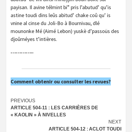
payisan. Il avine télmint bi” pris l’abutud’ qu’is
astine toudi dins leûs abitud’ chake coû qu’ is
vnine al cinse du Joli-Bo à Bournivau, dlé
mounonke Mé (Aimé Lebon) yuskè d’passoüs des
djoûrnéyes t’intières.
…………..
Comment obtenir ou consulter les revues?
Post
PREVIOUS
ARTICLE 504-11 : LES CARRIÈRES DE
navigation
« KAOLIN » À NIVELLES
NEXT
ARTICLE 504-12 : ACLOT TOUDI