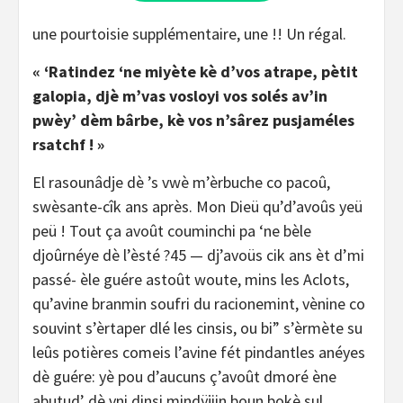
une pourtoisie supplémentaire, une !! Un régal.
« ‘Ratindez ‘ne miyète kè d’vos atrape, pètit
galopia, djè m’vas vosloyi vos solés av’in
pwèy’ dèm bârbe, kè vos n’sârez pusjaméles
rsatchf ! »
El rasounâdje dè ’s vwè m’èrbuche co pacoû,
swèsante-cîk ans après. Mon Dieü qu’d’avoûs yeü
peü ! Tout ça avoût couminchi pa ‘ne bèle
djoûrnéye dè l’èsté ?45 — dj’avoüs cik ans èt d’mi
passé- èle guére astoût woute, mins les Aclots,
qu’avine branmin soufri du racionemint, vènine co
souvint s’èrtaper dlé les cinsis, ou bi” s’èrmète su
leûs potières comeis l’avine fét pindantles anéyes
dè guére: yè pou d’aucuns ç’avoût dmoré ène
abutud’ dè vni dinsi mindÿjiin boun bokè sul