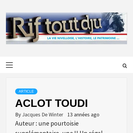
Skip
to
content
Primary
Menu
ARTICLE
ACLOT TOUDI
By
Jacques De Winter
13 années ago
Auteur : une pourtoisie
supplémentaire, une !! Un régal.