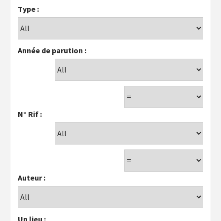
Type :
Année de parution :
N° Rif :
Auteur :
Un lieu :