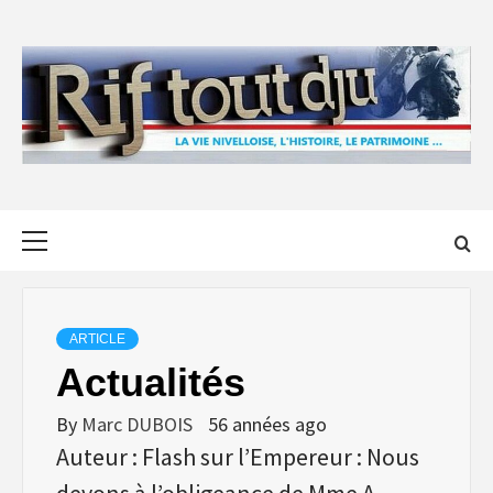
Skip
to
content
Primary
Menu
ARTICLE
Actualités
By
Marc DUBOIS
56 années ago
Auteur : Flash sur l’Empereur : Nous
devons à l’obligeance de Mme A.