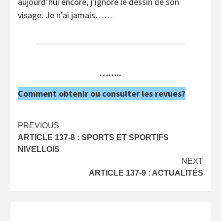
aujourd’hui encore, j’ignore le dessin de son
visage. Je n’ai jamais……
……..
Comment obtenir ou consulter les revues?
Post
PREVIOUS
ARTICLE 137-8 : SPORTS ET SPORTIFS
navigation
NIVELLOIS
NEXT
ARTICLE 137-9 : ACTUALITÉS