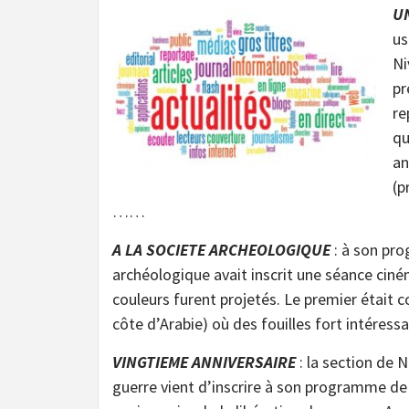
UN
us
Ni
pr
re
qu
an
(p
……
A LA SOCIETE ARCHEOLOGIQUE
: à son pro
archéologique avait inscrit une séance ciné
couleurs furent projetés. Le premier était c
côte d’Arabie) où des fouilles fort intér
VINGTIEME ANNIVERSAIRE
: la section de N
guerre vient d’inscrire à son programme de