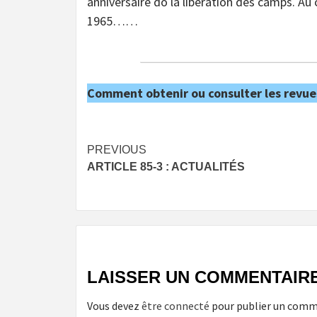
anniversaire do la libération des camps. Au
1965……
Comment obtenir ou consulter les revue
Post
PREVIOUS
ARTICLE 85-3 : ACTUALITÉS
navigation
LAISSER UN COMMENTAIR
Vous devez
être connecté
pour publier un comm