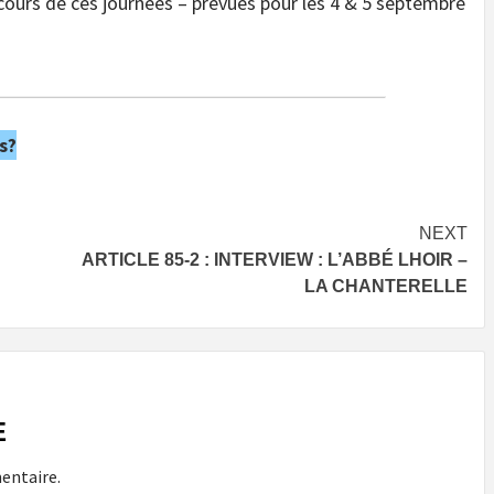
 cours de ces journées – prévues pour les 4 & 5 septembre
s?
NEXT
ARTICLE 85-2 : INTERVIEW : L’ABBÉ LHOIR –
LA CHANTERELLE
E
entaire.