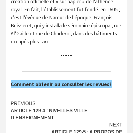
création officielle et « sur papier » de l’athénée
royal. En fait, l’établissement fut fondé. en 1605 ;
c’est l’évêque de Namur de l’époque, François
Buisseret, qui y installa le séminaire épiscopal, rue
Al’Gaille et rue de Charleroi, dans des bâtiments
occupés plus tard…..
…….
Comment obtenir ou consulter les revues?
Post
PREVIOUS
ARTICLE 129-4 : NIVELLES VILLE
navigation
D’ENSEIGNEMENT
NEXT
ARTICLE 129-5 : A PROPOS DE