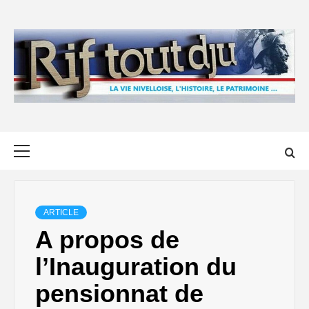
Skip
to
content
Primary
Menu
ARTICLE
A propos de
l’Inauguration du
pensionnat de