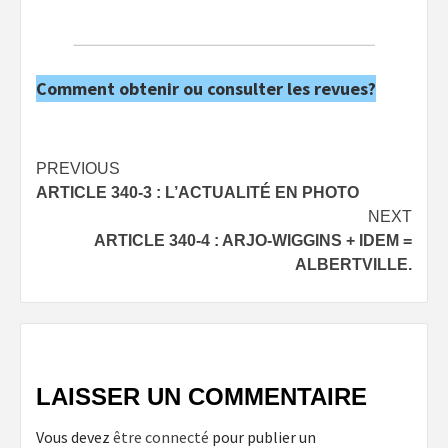
Comment obtenir ou consulter les revues?
Post
PREVIOUS
ARTICLE 340-3 : L’ACTUALITÉ EN PHOTO
navigation
NEXT
ARTICLE 340-4 : ARJO-WIGGINS + IDEM =
ALBERTVILLE.
LAISSER UN COMMENTAIRE
Vous devez
être connecté
pour publier un