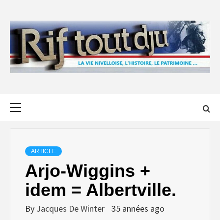
Skip
to
content
Primary
Menu
ARTICLE
Arjo-Wiggins +
idem = Albertville.
By
Jacques De Winter
35 années ago