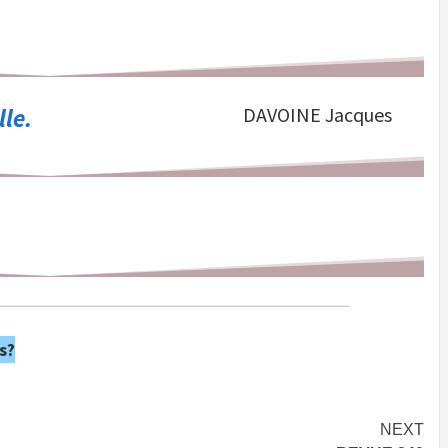
lle.
DAVOINE Jacques
s?
NEXT