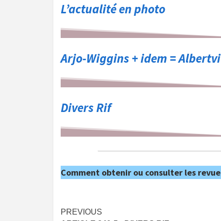
L’actualité en photo
Arjo-Wiggins + idem = Albertvi
Divers Rif
Comment obtenir ou consulter les revue
Post
PREVIOUS