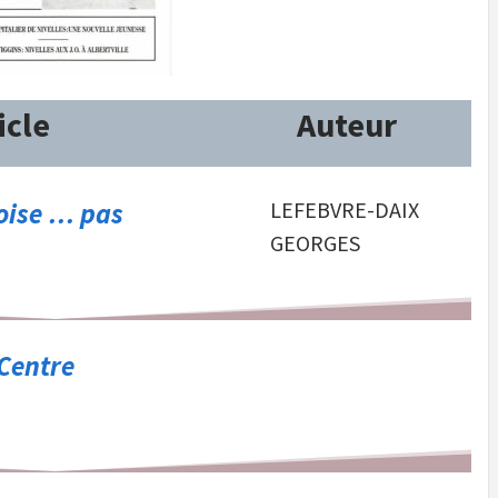
icle
Auteur
oise … pas
LEFEBVRE-DAIX
GEORGES
 Centre