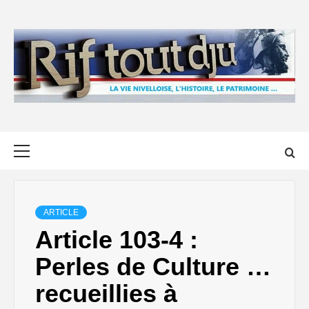
Skip
to
content
Primary
Menu
ARTICLE
Article 103-4 :
Perles de Culture …
recueillies à