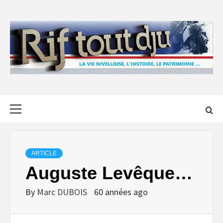
Skip
to
content
Primary
Menu
ARTICLE
Auguste Levêque…
By
Marc DUBOIS
60 années ago