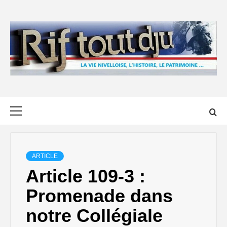
Skip
to
content
Primary
Menu
ARTICLE
Article 109-3 :
Promenade dans
notre Collégiale