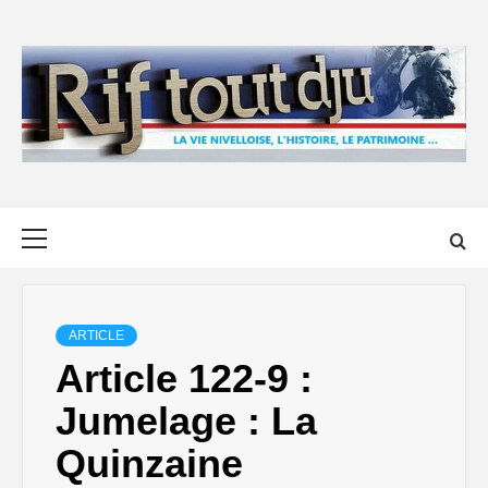
Skip
to
content
Primary
Menu
ARTICLE
Article 122-9 :
Jumelage : La
Quinzaine