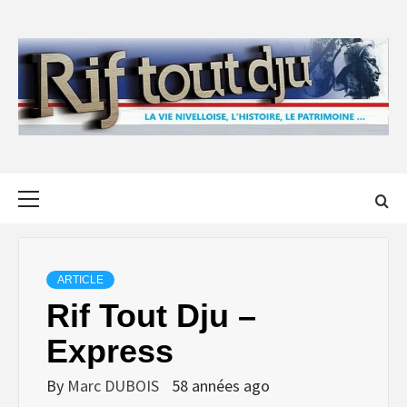
Skip
to
content
Primary
Menu
ARTICLE
Rif Tout Dju –
Express
By
Marc DUBOIS
58 années ago