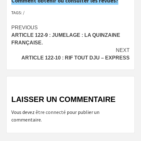
Comment obtenir ou consulter les revues?
TAGS:
/
Post
PREVIOUS
ARTICLE 122-9 : JUMELAGE : LA QUINZAINE
navigation
FRANÇAISE.
NEXT
ARTICLE 122-10 : RIF TOUT DJU – EXPRESS
LAISSER UN COMMENTAIRE
Vous devez
être connecté
pour publier un
commentaire.