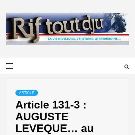
Skip
to
content
Primary
Menu
ARTICLE
Article 131-3 :
AUGUSTE
LEVEQUE… au