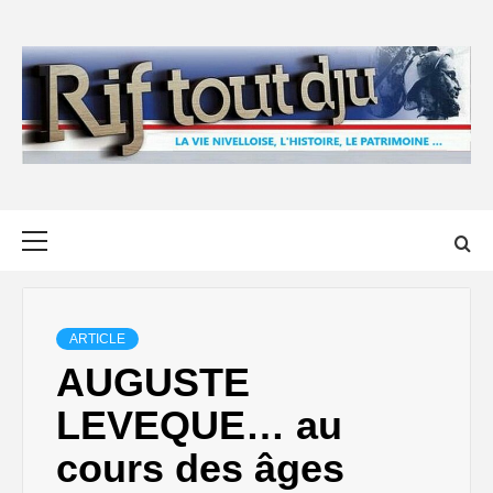
Skip
to
content
Primary
Menu
ARTICLE
AUGUSTE
LEVEQUE… au
cours des âges