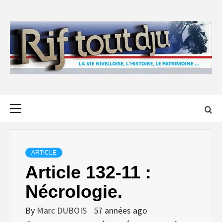
Skip
to
content
Primary
Menu
ARTICLE
Article 132-11 :
Nécrologie.
By
Marc DUBOIS
57 années ago