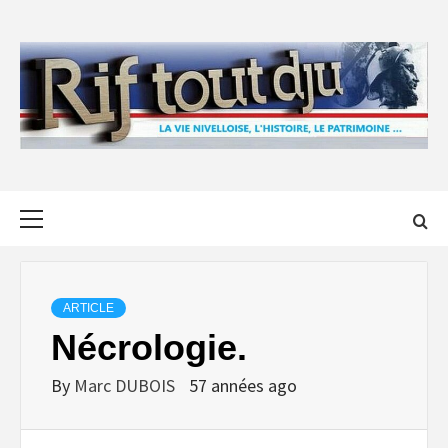
Skip
to
content
Primary
Menu
ARTICLE
Nécrologie.
By
Marc DUBOIS
57 années ago