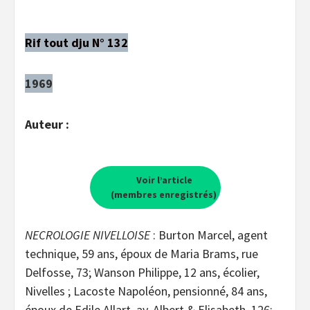
Rif tout dju N° 132
1969
Auteur :
Voir l’article
(membres enregistrés)
NECROLOGIE NIVELLOISE
: Burton Marcel, agent
technique, 59 ans, époux de Maria Brams, rue
Delfosse, 73; Wanson Philippe, 12 ans, écolier,
Nivelles ; Lacoste Napoléon, pensionné, 84 ans,
époux de Edile Allart, av. Albert & Elisabeth, 126;