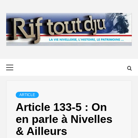
Skip
to
content
Primary
Menu
ARTICLE
Article 133-5 : On
en parle à Nivelles
& Ailleurs