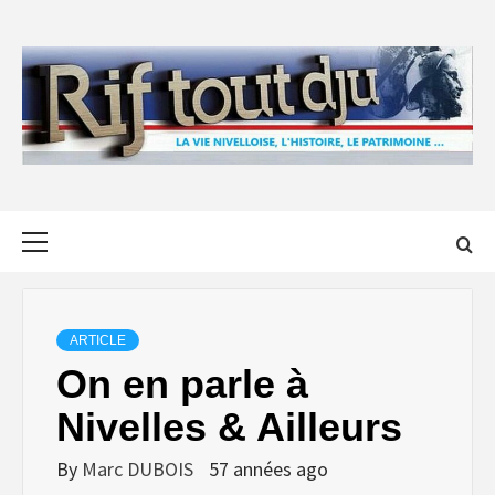
Skip
to
content
Primary
Menu
ARTICLE
On en parle à
Nivelles & Ailleurs
By
Marc DUBOIS
57 années ago