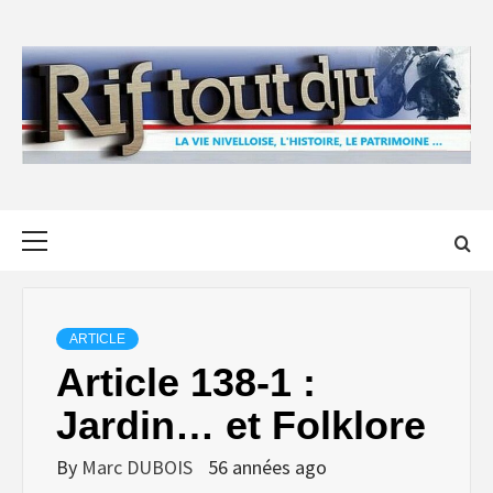
Skip
to
content
Primary
Menu
ARTICLE
Article 138-1 :
Jardin… et Folklore
By
Marc DUBOIS
56 années ago