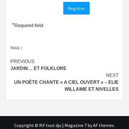
*
Required field
TAGS:
/
Post
PREVIOUS
JARDIN… ET FOLKLORE
navigation
NEXT
UN POÈTE CHANTE « A CIEL OUVERT » – ELIE
WILLAIME ET NIVELLES
Copyright © Rif tout dju
|
Magazine 7
by AF themes.