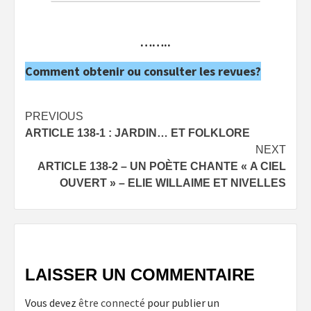
……..
Comment obtenir ou consulter les revues?
Post
PREVIOUS
ARTICLE 138-1 : JARDIN… ET FOLKLORE
navigation
NEXT
ARTICLE 138-2 – UN POÈTE CHANTE « A CIEL
OUVERT » – ELIE WILLAIME ET NIVELLES
LAISSER UN COMMENTAIRE
Vous devez
être connecté
pour publier un