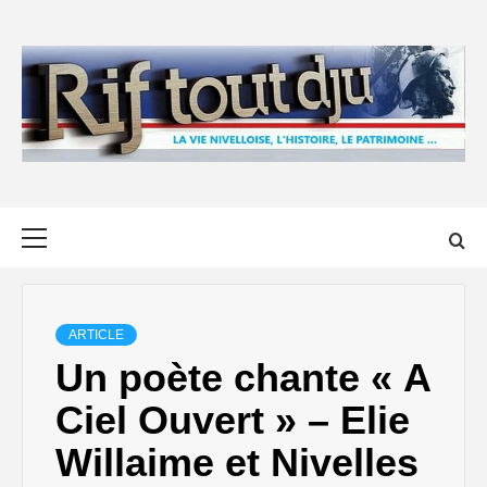
Skip
to
content
Primary
Menu
ARTICLE
Un poète chante « A
Ciel Ouvert » – Elie
Willaime et Nivelles